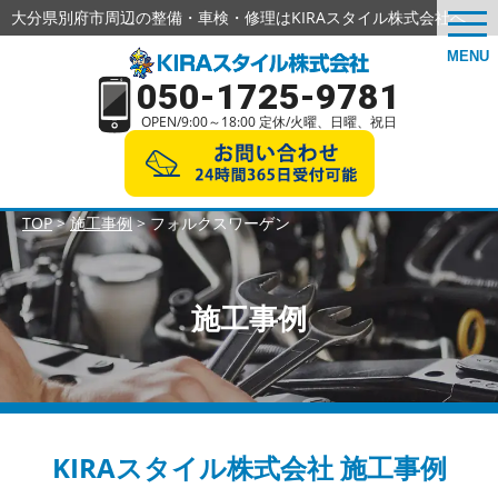
大分県別府市周辺の整備・車検・修理はKIRAスタイル株式会社へ
togg
navi
MENU
050-1725-9781
OPEN/9:00～18:00 定休/火曜、日曜、祝日
TOP
>
施工事例
>
フォルクスワーゲン
施工事例
KIRAスタイル株式会社 施工事例