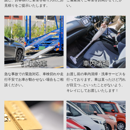
見積りをご提示いたします。
い。
急な事故での緊急対応、車検切れや走
お渡し前の車内清掃・洗車サービスを
行不安でお車が動かせない場合もご相
行っております。車は直ったけど汚れ
談ください。
が目立つ...といったことがないよう、
キレイにしてお渡しいたします！