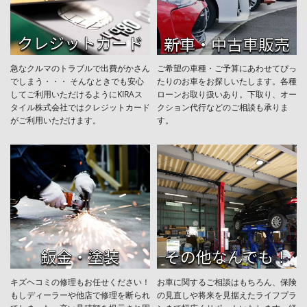
急なクルマのトラブルで出費がかさん
ご希望の車種・ご予算にあわせてぴっ
でしまう・・・ そんなときでも安心
たりのお車をお探しいたします。各種
してご利用いただけるようにKIRAス
ローンお取り扱いあり。下取り、オー
タイル株式会社ではクレジットカード
クション代行などのご相談も承りま
がご利用いただけます。
す。
キズヘコミの修理もお任せください！
お車に関するご相談はもちろん、保険
もしディーラーや他店で修理を断られ
の見直しや将来を見据えたライフプラ